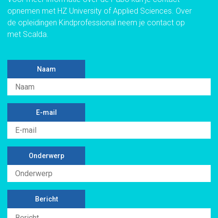
opnemen met
HZ University of Applied Sciences
. Over
de opleidingen Kindprofessional neem je contact op
met
Scalda
.
Naam
E-mail
Onderwerp
Bericht