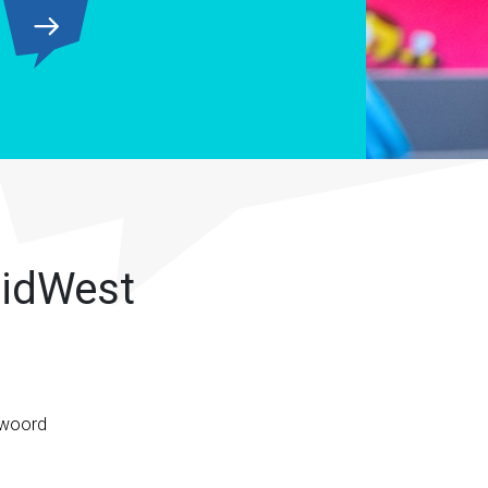
idWest
 woord